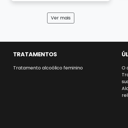
Ver mais
TRATAMENTOS
Ú
Tratamento alcoólico feminino
O 
Tr
su
Al
re