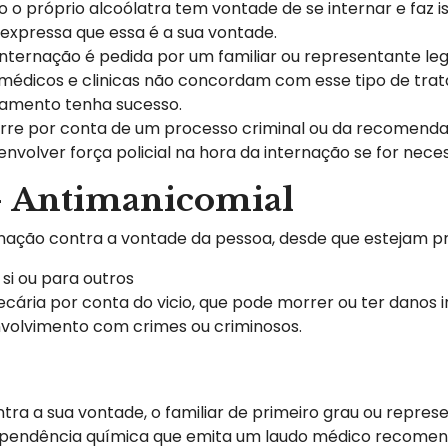
o o próprio alcoólatra tem vontade de se internar e faz 
 expressa que essa é a sua vontade.
 internação é pedida por um familiar ou representante leg
médicos e clinicas não concordam com esse tipo de tra
atamento tenha sucesso.
ocorre por conta de um processo criminal ou da recomend
nvolver força policial na hora da internação se for nece
– Antimanicomial
ernação contra a vontade da pessoa, desde que estejam pr
si ou para outros
ária por conta do vicio, que pode morrer ou ter danos ir
volvimento com crimes ou criminosos.
ra a sua vontade, o familiar de primeiro grau ou repres
ependência química que emita um laudo médico recomenda