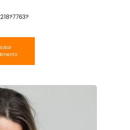
3218?7763?
icitar
dimento